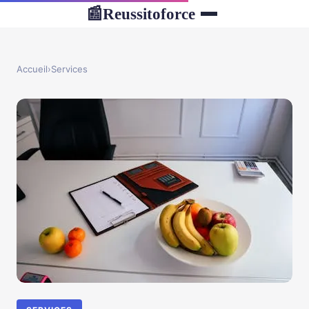
Reussitoforce
📰
Accueil
›
Services