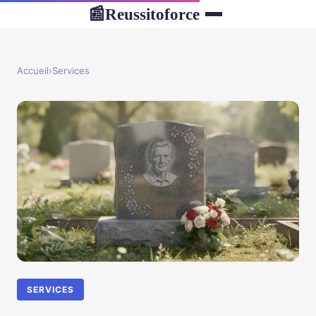
Reussitoforce
📰
Accueil
›
Services
SERVICES