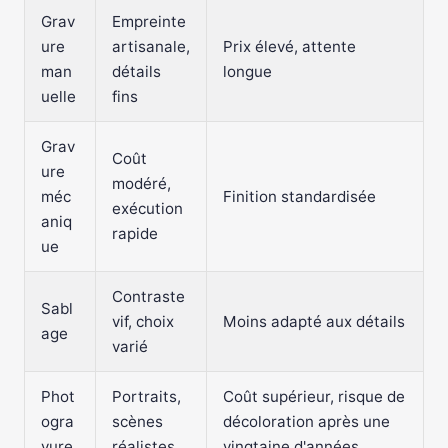
Grav
Empreinte
ure
artisanale,
Prix élevé, attente
man
détails
longue
uelle
fins
Grav
Coût
ure
modéré,
méc
Finition standardisée
exécution
aniq
rapide
ue
Contraste
Sabl
vif, choix
Moins adapté aux détails
age
varié
Phot
Portraits,
Coût supérieur, risque de
ogra
scènes
décoloration après une
vure
réalistes
vingtaine d'années